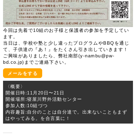
今回は先着で10組のお子様と保護者の参加を予定してい
ます。
当日は、学校や塾と少し違ったプログラムやBBQを通じ
て、子供達の『あ！』をたくさん引き出していきます！
ご興味がありましたら、弊社南部(y-nambu@pw-
bd.co.jp)までご連絡下さい。
メールをする
〈概要〉
開催日時:11月20日〜21日
開催場所:寝屋川野外活動センター
参加人数:10組づつ
内容趣旨:自分のことは自分達で。出来ないこともまず
はやってみる。を合言葉に！